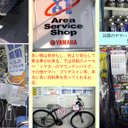
話題のヤマハ
良い物は長持ちし、何より安心して
乗る事が出来る。下は信頼のメーカ
ー「ミヤタ」のマウンテンバイク。
その他ヤマハ、ブリヂストン等、本
当に良い自転車を売ってくれるお
店。