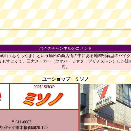
バイクチャンネルのコメント
蔵山（おくらやま）という場所の商店街の中にある地域密着型のバイク屋さ
りもすごくて、三大メーカー（ヤマハ・ミヤタ・ブリヂストン）しか販
店。
ユーショップ ミソノ
YOU SHOP
〒611-0002
都府宇治市木幡御園20-170