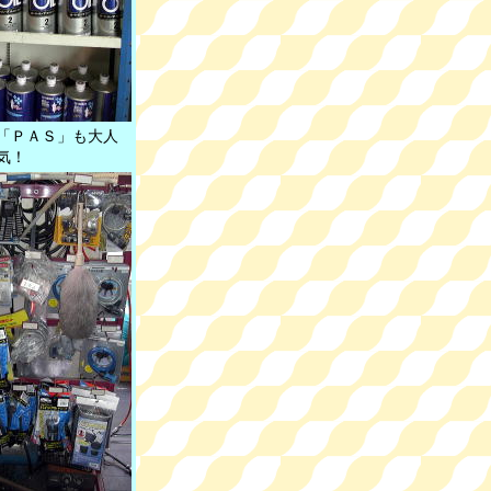
「ＰＡＳ」も大人
気！