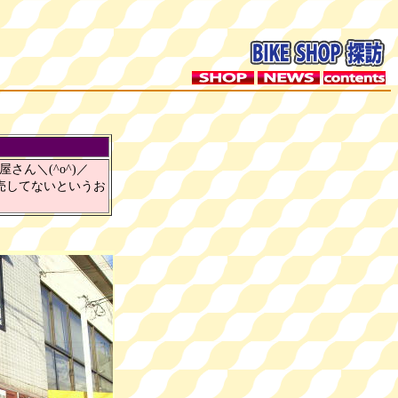
ん＼(^o^)／
売してないというお