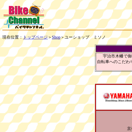
現在位置：
＞
＞ユーショップ ミソノ
トップページ
Shop
宇治市木幡で御
自転車へのこだわ
京