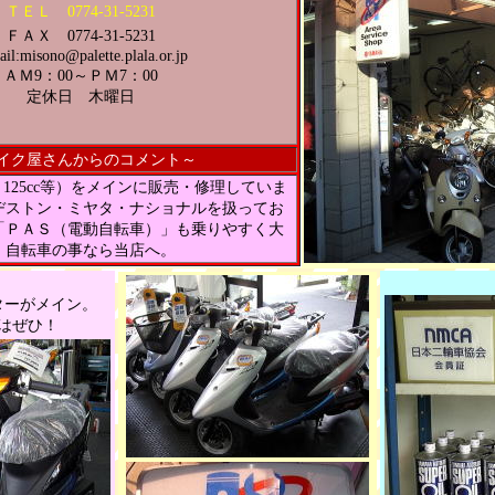
ＴＥＬ 0774-31-5231
ＦＡＸ 0774-31-5231
il:misono@palette.plala.or.jp
ＡＭ9：00～ＰＭ7：00
定休日 木曜日
イク屋さんからのコメント～
、125cc等）をメインに販売・修理していま
ヂストン・ミヤタ・ナショナルを扱ってお
「ＰＡＳ（電動自転車）」も乗りやすく大
・自転車の事なら当店へ。
ターがメイン。
はぜひ！