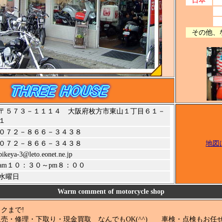
その他、な
〒５７３－１１１４ 大阪府枚方市東山１丁目６１－
１
０７２－８６６－３４３８
０７２－８６６－３４３８
地図
bikeya-3@leto.eonet.ne.jp
am１０：３０～pm８：００
水曜日
Warm comment of motorcycle shop
クまで!
売・修理・下取り・現金買取 なんでもOK(^^) 車検・点検もお任せ