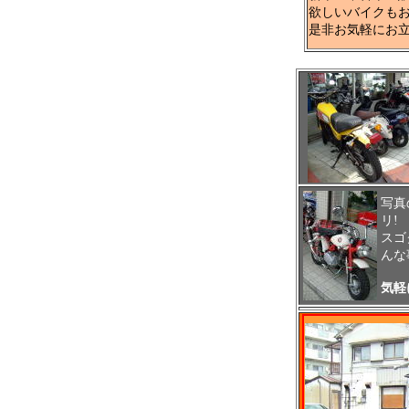
欲しいバイクも
是非お気軽にお
写真
リ!
スゴ
んな
気軽