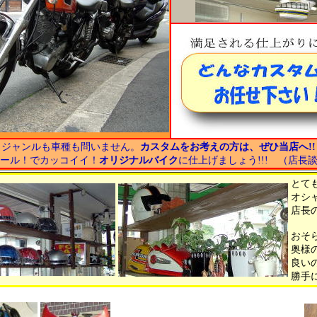
ジャンルも車種も問いません。
カスタムをお考えの方は、ぜひ当店へ!!
ール！でカッコイイ！
オリジナルバイク
に仕上げましょう!!! （店長
とて
オシ
店長
おそ
奥様
良い
勝手