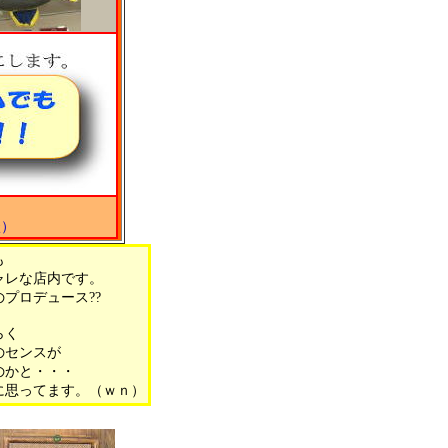
談）
も
ャレな店内です。
のプロデュース??
らく
のセンスが
のかと・・・
に思ってます。（ｗｎ）