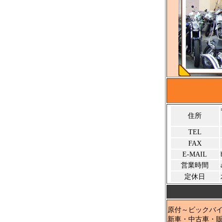
住所
TEL
FAX
E-MAIL
営業時間
定休日
原付～ビックバイ
新車・中古車・販