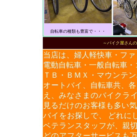
自転車の種類も豊富で・・・
～バイク屋さんの
当店は、婦人軽快車・ファ
電動自転車・一般自転車・
ＴＢ・ＢＭＸ・マウンテ
オートバイ、自転車共、各
え、みなさまのバイクラ
見るだけのお客様も多い
バイをお探しで、 どれに
ベテランスタッフが、親
どのアフターサービスも