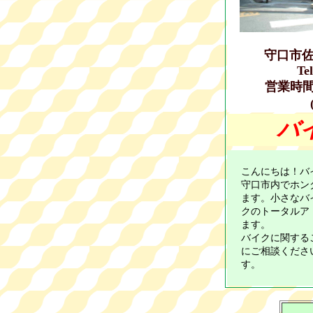
守口市
Tel/F
営業時間 
バ
こんにちは！バ
守口市内でホン
ます。小さなバ
クのトータルア
ます。
バイクに関する
にご相談くださ
す。