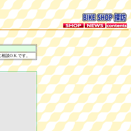
談O.K.です。