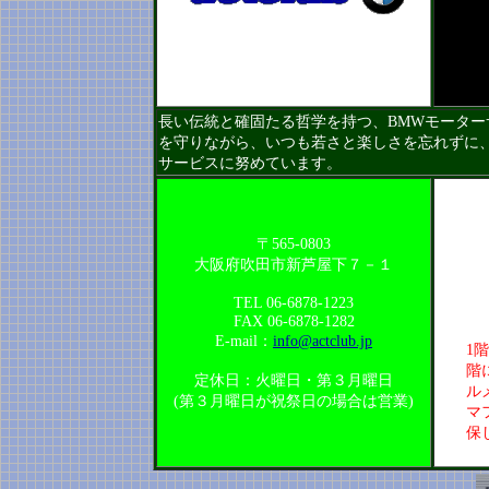
長い伝統と確固たる哲学を持つ、BMWモーター
を守りながら、いつも若さと楽しさを忘れずに、
サービスに努めています。
〒565-0803
大阪府吹田市新芦屋下７－１
TEL 06-6878-1223
FAX 06-6878-1282
E-mail：
info@actclub.jp
1
階
定休日：火曜日・第３月曜日
ル
(第３月曜日が祝祭日の場合は営業)
マ
保